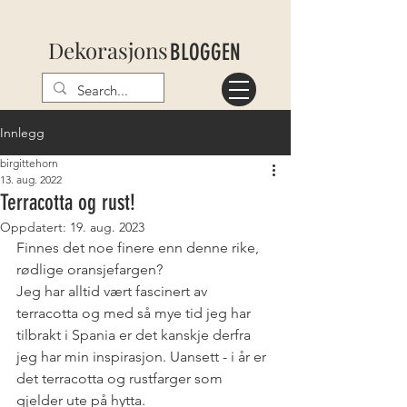
Dekorasjons
BLOGGEN
Innlegg
birgittehorn
13. aug. 2022
Terracotta og rust!
Oppdatert:
19. aug. 2023
Finnes det noe finere enn denne rike, 
rødlige oransjefargen? 
Jeg har alltid vært fascinert av 
terracotta og med så mye tid jeg har 
tilbrakt i Spania er det kanskje derfra 
jeg har min inspirasjon. Uansett - i år er 
det terracotta og rustfarger som 
gjelder ute på hytta. 