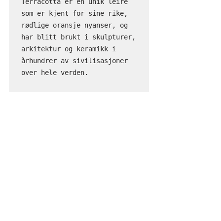
Terracotta er en unik leire 
som er kjent for sine rike, 
rødlige oransje nyanser, og 
har blitt brukt i skulpturer, 
arkitektur og keramikk i 
århundrer av sivilisasjoner 
over hele verden. 

Materialets mange moderne 
bruksområder har en 
fremtredende plass i 
historien og inkluderer et 
mangfold av varianter – fra 
fliser, mosaikk og keramikk 
til arkitektonisk dekorasjon, 
bygningskonstruksjon og 
murverk. Terracotta er 
naturlig, langvarig og 
allsidig. 
