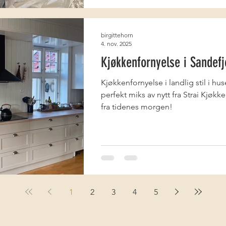
birgittehorn
4. nov. 2025
Kjøkkenfornyelse i Sandefj
Kjøkkenfornyelse i landlig stil i hus
perfekt miks av nytt fra Strai Kjø
fra tidenes morgen!
1
2
3
4
5