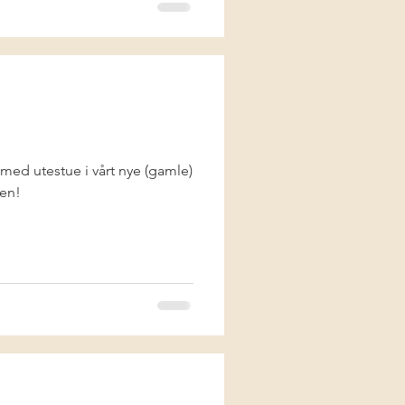
e (gamle)
sen!