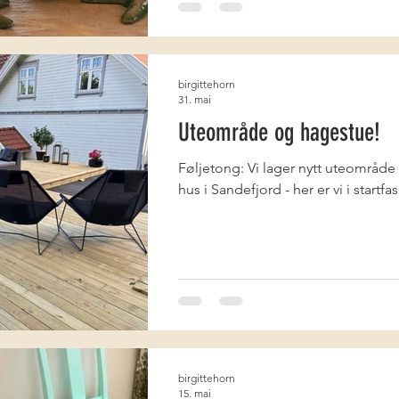
birgittehorn
31. mai
Uteområde og hagestue!
Føljetong: Vi lager nytt uteområde med utestue i vårt ny
hus i Sandefjord - her er vi i startfa
birgittehorn
15. mai