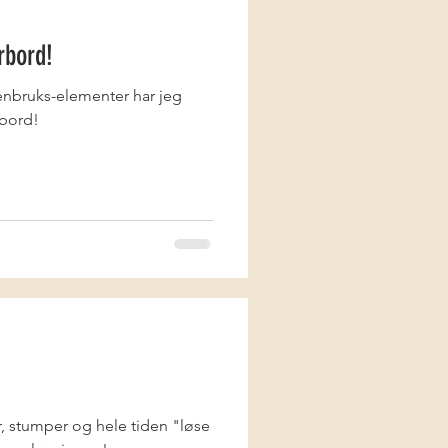
rbord!
enbruks-elementer har jeg
rbord!
er, stumper og hele tiden "løse