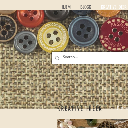
HJEM
BLOGG
KREATIVE IDEER
fe
KREATIVE IDEER