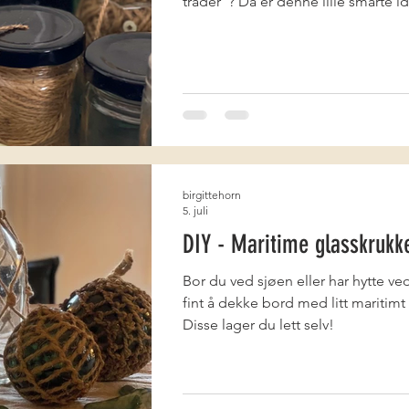
tråder"? Da er denne lille smarte 
birgittehorn
5. juli
DIY - Maritime glasskrukk
Bor du ved sjøen eller har hytte ve
fint å dekke bord med litt maritim
Disse lager du lett selv!