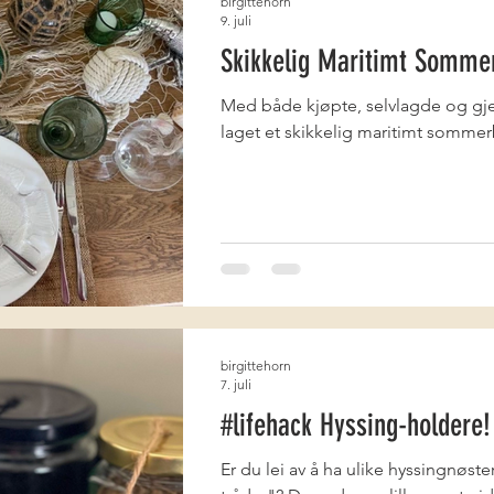
birgittehorn
9. juli
Skikkelig Maritimt Somme
Med både kjøpte, selvlagde og gj
laget et skikkelig maritimt somme
birgittehorn
7. juli
#lifehack Hyssing-holdere!
Er du lei av å ha ulike hyssingnøst