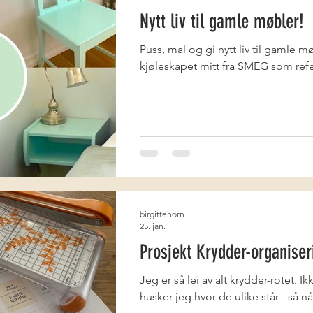
Nytt liv til gamle møbler!
Puss, mal og gi nytt liv til gamle m
kjøleskapet mitt fra SMEG som refe
birgittehorn
25. jan.
Prosjekt Krydder-organiser
Jeg er så lei av alt krydder-rotet. I
husker jeg hvor de ulike står - så nå