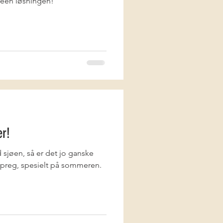
ideen løsningen!
er!
d sjøen, så er det jo ganske
t preg, spesielt på sommeren.