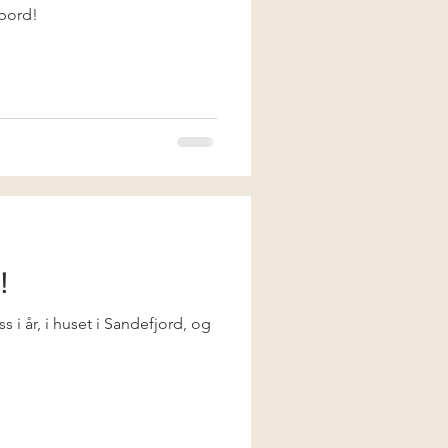
rbord!
!
s i år, i huset i Sandefjord, og