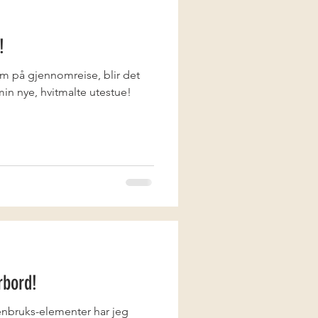
!
m på gjennomreise, blir det
 min nye, hvitmalte utestue!
rbord!
nbruks-elementer har jeg