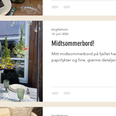
birgittehorn
14. juni 2025
Midtsommerbord!
Mitt midtsommerbord på fjellet har
papirlykter og fine, grønne detaljer
birgittehorn