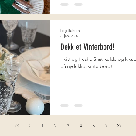
birgittehorn
5. jan. 2025
Dekk et Vinterbord!
Hvitt og fresht. Snø, kulde og krys
på nydekket vinterbord!
1
2
3
4
5