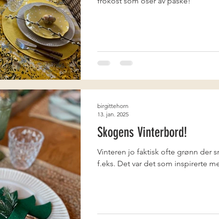
frokost som oser av påske!
birgittehorn
13. jan. 2025
Skogens Vinterbord!
Vinteren jo faktisk ofte grønn der 
f.eks. Det var det som inspirerte me