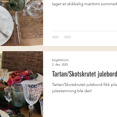
laget et skikkelig maritimt somme
birgittehorn
2. des. 2025
Tartan/Skotskrutet julebord
Tartan/Skotskrutet julebord fikk plas
julestemning ble det!