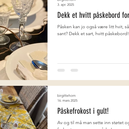
3. apr. 2025
Dekk et hvitt påskebord for
Påsken kan jo også være litt hvit, s
sant? Dekk et sart, hvitt påskebord!
birgittehorn
16. mars 2025
Påskefrokost i gult!
Av og til må man sette inn støtet og