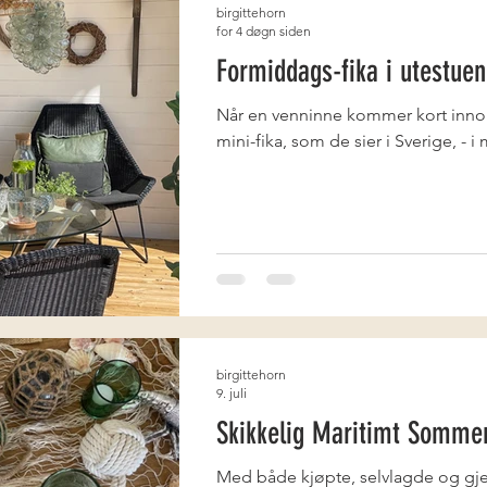
birgittehorn
for 4 døgn siden
Formiddags-fika i utestuen
Når en venninne kommer kort inno
mini-fika, som de sier i Sverige, - i
birgittehorn
9. juli
Skikkelig Maritimt Somme
Med både kjøpte, selvlagde og gje