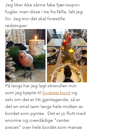
Jeg liker ikke sånne fake fjær-isopor-
fugler, men disse i tre fra Nille, falt jeg 
for. Jeg tror det skal forestille 
rødstruper. 
På langs har jeg lagt strierullen min 
som jeg kjøpte til 
fjorårets bord
 og 
selv om det er litt gjentagende, så er 
det en smal tarm langs hele midten av 
bordet som pyntes.  Det er jo flott med 
enorme og overdådige "center 
pieces" over hele bordet som mange 