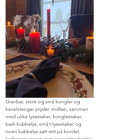
Granbar, store og små kongler og 
kanelstenger pryder midten, sammen 
med ulike lysestaker; konglestaker, 
bark-kubbelys, små t-lysestaker og 
noen kubbelys satt rett på bordet. 
Lysfargen er rust, som jeg syntes henter 