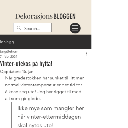
Dekorasjons
BLOGGEN
Innlegg
birgittehorn
7. feb. 2024
Vinter-utekos på hytta!
Oppdatert:
15. jan.
Når gradestokken har sunket til litt mer 
normal vinter-temperatur er det tid for 
å kose seg ute! Jeg har rigget til med 
alt som gir glede. 
Ikke mye som mangler her 
når vinter-ettermiddagen 
skal nytes ute!