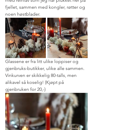
med reinlav som jeg har plukket her på 
fjellet, sammen med kongler, røtter og 
noen høstblader. 
Glassene er fra litt ulike loppiser og 
gjenbruks-butikker, ulike alle sammen.
Vinkurven er skikkelig 80-talls, men 
alikavel så koselig! (Kjøpt på 
gjenbruken for 20,-) 