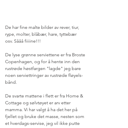
De har fine malte bilder av rever, tiur, 
rype, molter, blåbær, hare, tyttebær 
osv. Sååå fiiiine!!! 
De lyse grønne serviettene er fra Broste 
Copenhagen, og for å hente inn den 
rustrøde høstfargen "lagde" jeg bare 
noen serviettringer av rustrøde fløyels-
bånd.
De svarte mattene i flett er fra Home & 
Cottage og sølvtøyet er arv etter 
mamma. Vi har valgt å ha det her på 
fjellet og bruke det masse, nesten som 
et hverdags-servise, jeg vil ikke putte 