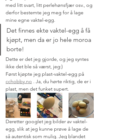
med litt svart, litt perlehønsfjær osv., og 
derfor bestemte jeg meg for å lage 
mine egne vaktel-egg. 
Det finnes ekte vaktel-egg å få 
kjøpt, men da er jo hele moroa 
borte! 
Dette er det jeg gjorde, og jeg syntes 
ikke det ble så værst, jeg:) 
Først kjøpte jeg plast-vaktel-egg på 
cchobby.no
 . Ja, du hørte riktig, de er i 
plast, men det funket supert. 
Deretter googlet jeg bilder av vaktel-
egg, slik at jeg kunne prøve å lage de 
så autentisk som mulig. Jeg blandet 