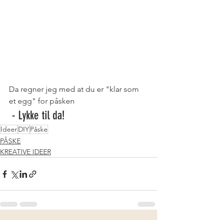
Da regner jeg med at du er "klar som 
et egg" for påsken
 - Lykke til da!
Ideer
DIY
Påske
PÅSKE
KREATIVE IDEER