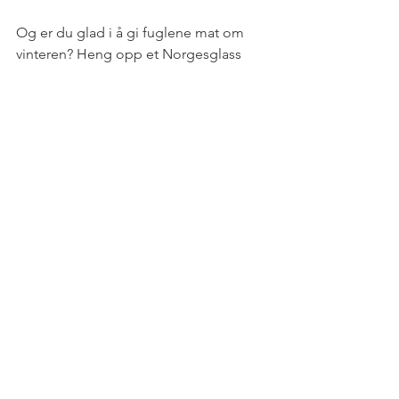
Og er du glad i å gi fuglene mat om 
vinteren? Heng opp et Norgesglass 
med fuglemat i!
De tradisjonelle Norgesglassene får du 
kjøpt i mange Gjenbruks-butikker, og 
de av nyere type fås i Glass & 
Stentøybutikker, samt på nettet.
Vil du ha mer inspirasjon, så gå inn 
her
, 
på selveste Norgesglass-siden. Her jeg 
fikk låne fine bilder, og der jeg fant 
historien om Norgesglasset. 
På
Pinterest
finner du også mye gøy 
med Norgesglasset.
Heia Norge, og Norgesglasset sine 