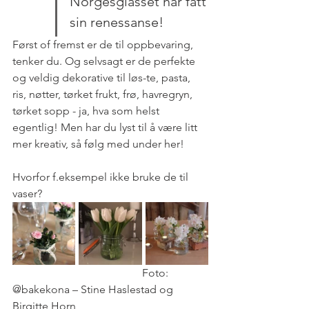
Norgesglasset har fått 
sin renessanse!
Først of fremst er de til oppbevaring, 
tenker du. Og selvsagt er de perfekte 
og veldig dekorative til løs-te, pasta, 
ris, nøtter, tørket frukt, frø, havregryn, 
tørket sopp - ja, hva som helst 
egentlig! Men har du lyst til å være litt 
mer kreativ, så følg med under her! 
Hvorfor f.eksempel ikke bruke de til 
vaser?
                                               Foto: 
@bakekona – Stine Haslestad og 
Birgitte Horn