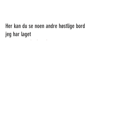
Her kan du se noen andre høstlige bord 
jeg har laget
Grønt gresskarbord
Oransje gresskarbord
Høst-utebord
Høsttakk/Eple-bord
Nesten uansatt hvor du bor kan du gå 
rett ut av døren å plukke alt til dette 
bordet.
Brunt, lunt og naturlig høstbord!
Borddekking
Hytta
Høst
HØST
HYTTA
DEKK BORDET