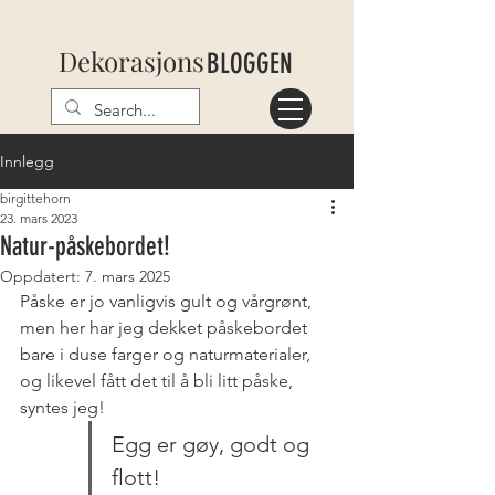
Dekorasjons
BLOGGEN
Innlegg
birgittehorn
23. mars 2023
Natur-påskebordet!
Oppdatert:
7. mars 2025
Påske er jo vanligvis gult og vårgrønt, 
men her har jeg dekket påskebordet 
bare i duse farger og naturmaterialer, 
og likevel fått det til å bli litt påske, 
syntes jeg!
Egg er gøy, godt og 
flott!