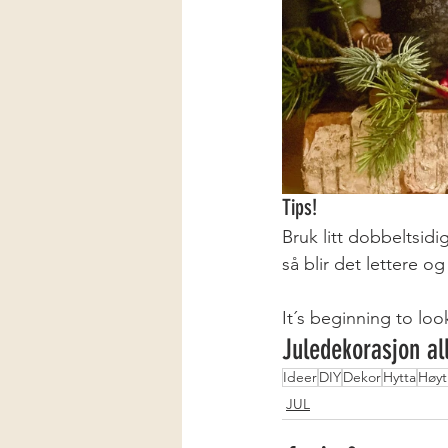
Tips!
Bruk litt dobbeltsidi
så blir det lettere og 
It´s beginning to look
Juledekorasjon all
Ideer
DIY
Dekor
Hytta
Høyt
JUL