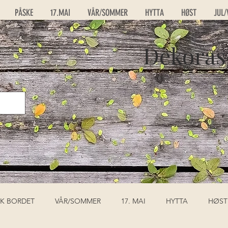
PÅSKE
17.MAI
VÅR/SOMMER
HYTTA
HØST
JUL/
Dekoras
K BORDET
VÅR/SOMMER
17. MAI
HYTTA
HØST