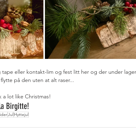
g tape eller kontakt-lim og fest litt her og der under lag
flytte på den uten at alt raser...
 a lot like Christmas! 
a Birgitte!
ider
Jul
Hyttejul