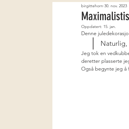
birgittehorn
30. nov. 2023
Maximalistis
Oppdatert:
15. jan.
Denne juledekorasjone
 Naturlig,
Jeg tok en vedkubbe 
deretter plasserte je
Også begynte jeg å f