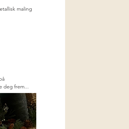
etallisk maling
på 
 deg frem... 