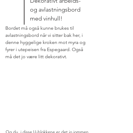
Dekorativt arbeids- 
og avlastningsbord 
med vinhull!
Bordet må også kunne brukes til 
avlastningsbord når vi sitter bak her, i 
denne hyggelige kroken mot myra og 
fyrer i utepeisen fra Espegaard. Også 
må det jo være litt dekorativt.
Og du, i disse U-blokkene er det jo jommen 