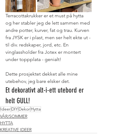
Terracottakrukker er et must på hytta 
og her stabler jeg de lett sammen med 
andre potter, kurver, fat og trau. Kurven 
fra JYSK er i plast, men ser helt ekte ut - 
til div. redskaper, jord, etc. En 
vinglassholder fra Jotex er montert 
under toppplata - genialt! 
Dette prosjektet dekket alle mine 
utebehov, jeg bare elsker det.
Et dekorativt alt-i-ett utebord er 
helt GULL!
Ideer
DIY
Dekor
Hytta
VÅR/SOMMER
HYTTA
KREATIVE IDEER