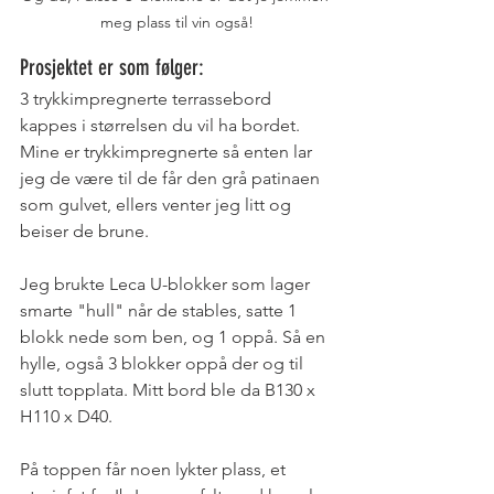
meg plass til vin også!
Prosjektet er som følger: 
3 trykkimpregnerte terrassebord 
kappes i størrelsen du vil ha bordet.
Mine er trykkimpregnerte så enten lar 
jeg de være til de får den grå patinaen 
som gulvet, ellers venter jeg litt og 
beiser de brune. 
Jeg brukte Leca U-blokker som lager 
smarte "hull" når de stables, satte 1 
blokk nede som ben, og 1 oppå. Så en 
hylle, også 3 blokker oppå der og til 
slutt topplata. Mitt bord ble da B130 x 
H110 x D40. 
På toppen får noen lykter plass, et 