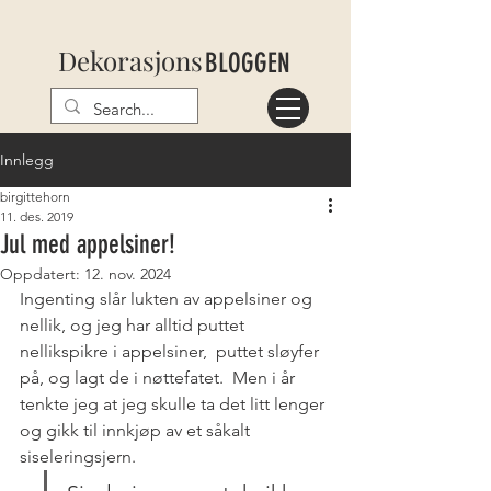
Dekorasjons
BLOGGEN
Innlegg
birgittehorn
11. des. 2019
Jul med appelsiner!
Oppdatert:
12. nov. 2024
Ingenting slår lukten av appelsiner og 
nellik, og jeg har alltid puttet 
nellikspikre i appelsiner,  puttet sløyfer 
på, og lagt de i nøttefatet.  Men i år 
tenkte jeg at jeg skulle ta det litt lenger 
og gikk til innkjøp av et såkalt 
siseleringsjern. 