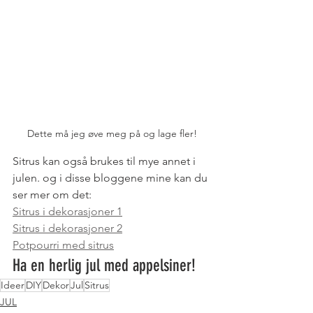
Dette må jeg øve meg på og lage fler!
Sitrus kan også brukes til mye annet i 
julen. og i disse bloggene mine kan du 
ser mer om det: 
Sitrus i dekorasjoner 1
Sitrus i dekorasjoner 2
Potpourri med sitrus
Ha en herlig jul med appelsiner! 
Ideer
DIY
Dekor
Jul
Sitrus
JUL