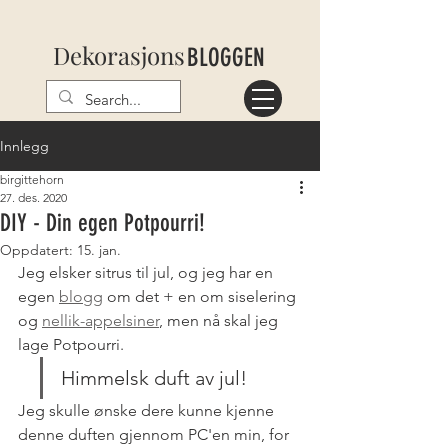
Dekorasjons
BLOGGEN
Innlegg
birgittehorn
27. des. 2020
DIY - Din egen Potpourri!
Oppdatert:
15. jan.
Jeg elsker sitrus til jul, og jeg har en 
egen 
blogg
 om det + en om siselering 
og 
nellik-appelsiner
, men nå skal jeg 
lage Potpourri. 
Himmelsk duft av jul!
Jeg skulle ønske dere kunne kjenne 
denne duften gjennom PC'en min, for 