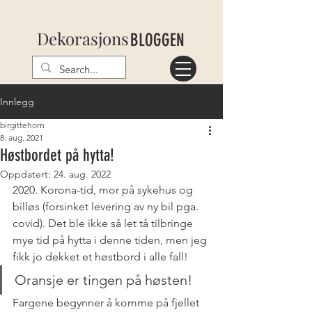
Dekorasjons
BLOGGEN
Innlegg
birgittehorn
8. aug. 2021
Høstbordet på hytta!
Oppdatert:
24. aug. 2022
2020. Korona-tid, mor på sykehus og 
billøs (forsinket levering av ny bil pga. 
covid). Det ble ikke så let tå tilbringe 
mye tid på hytta i denne tiden, men jeg 
fikk jo dekket et høstbord i alle fall!
Oransje er tingen på høsten!
Fargene begynner å komme på fjellet 