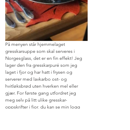
På menyen står hjemmelaget 
gresskarsuppe som skal serveres i 
Norgesglass, det er en fin effekt! Jeg 
lager den fra gresskarpuré som jeg 
laget i fjor og har hatt i frysen og 
serverer med lavkarbo ost- og 
hvitløksbrød uten hverken mel eller 
gjær. For første gang utfordret jeg 
meg selv på litt ulike gresskar-
oppskrifter i fjor, du kan se min logg 
om gresskar og oppskrifter
 her
Da gjenstår det bare å kose seg så 