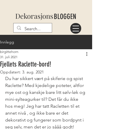
Dekorasjons
BLOGGEN
Innlegg
birgittehorn
31. juli 2021
Fjellets Raclette-bord!
Oppdatert:
3. aug. 2021
Du har sikkert vært på skiferie og spist 
Raclette? Med kjedelige poteter, altfor 
mye ost og kanskje bare litt sølv-løk og 
mini-sylteagurker til? Det får du ikke 
hos meg! Jeg har tatt Racletten til et 
annet nivå , og ikke bare er det 
dekorativt og fungerer som bordpynt i 
seg selv, men det er jo sååå godt!