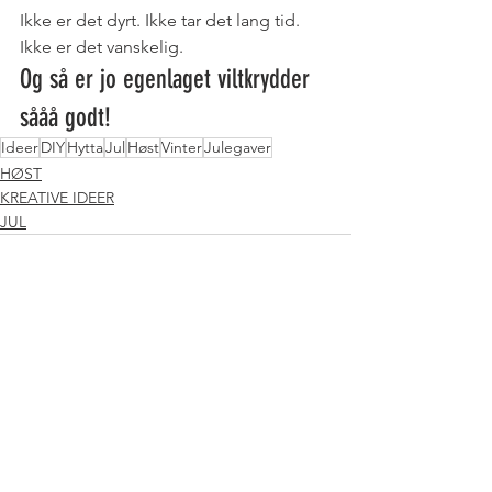
Ikke er det dyrt. Ikke tar det lang tid. 
Ikke er det vanskelig. 
Og så er jo egenlaget viltkrydder 
sååå godt!
Ideer
DIY
Hytta
Jul
Høst
Vinter
Julegaver
HØST
KREATIVE IDEER
JUL
Se alle
Siste innlegg