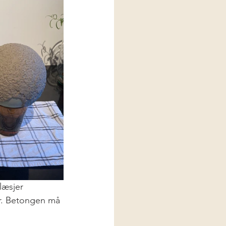
læsjer 
er. Betongen må 