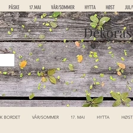
PÅSKE
17.MAI
VÅR/SOMMER
HYTTA
HØST
JUL/
Dekoras
K BORDET
VÅR/SOMMER
17. MAI
HYTTA
HØST