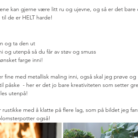
ntene kan gjerne være litt ru og ujevne, og så er det bare
 til de er HELT harde!
n og ta den ut
inni og utenpå så du får av støv og smuss
ønsket farge inni! 
er fine med metallisk maling inni, også skal jeg prøve o
 til påske  - her er det jo bare kreativiteten som setter g
les utenpå!
ustikke med å klatte på flere lag, som på bildet jeg fan
blomsterpotter også!