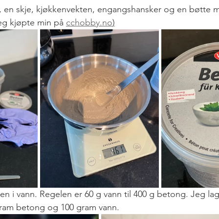
e, en skje, kjøkkenvekten, engangshansker og en bøtte 
g kjøpte min på 
cchobby.no
)
n i vann. Regelen er 60 g vann til 400 g betong. Jeg lag
gram betong og 100 gram vann. 