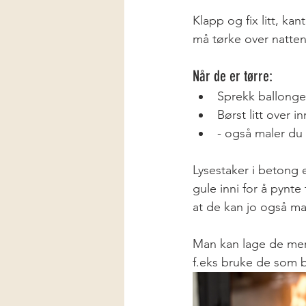
Klapp og fix litt, ka
må tørke over natten
Når de er tørre: 
Sprekk ballonge
Børst litt over 
- også maler du 
Lysestaker i betong 
gule inni for å pynte
at de kan jo også ma
Man kan lage de mer r
f.eks bruke de som 