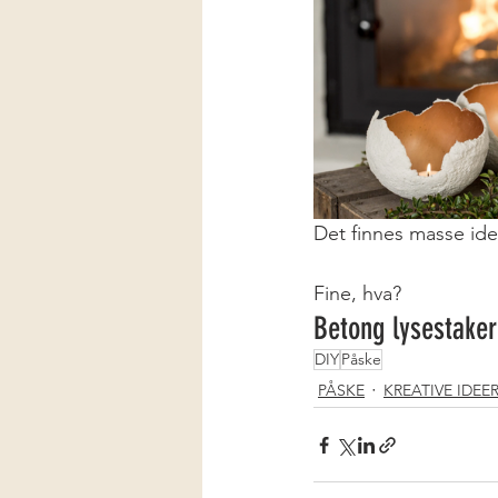
Det finnes masse ide
Fine, hva? 
Betong lysestaker 
DIY
Påske
PÅSKE
KREATIVE IDEE