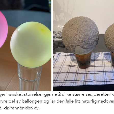
r i ønsket størrelse, gjerne 2 ulike størrelser, deretter k
re del av ballongen og lar den falle litt naturlig nedov
e, da renner den av. 