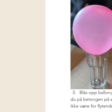
Blås opp ballonge
du på betongen på øv
ikke være for flytend