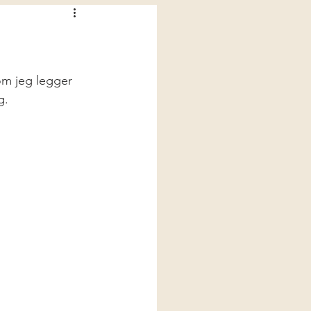
om jeg legger 
g. 