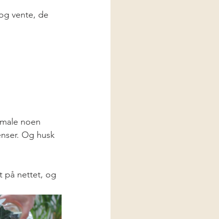
 og vente, de 
g male noen 
renser. Og husk 
t på nettet, og 