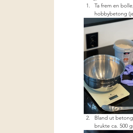
Ta frem en boll
hobbybetong (je
Bland ut betonge
brukte ca. 500 