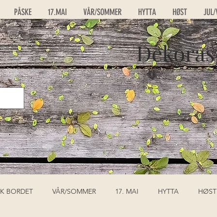
PÅSKE
17.MAI
VÅR/SOMMER
HYTTA
HØST
JUL/
Dekoras
K BORDET
VÅR/SOMMER
17. MAI
HYTTA
HØST