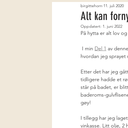
birgittehorn
11. juli 2020
Alt kan forn
Oppdatert:
1. juni 2022
På hytta er alt lov og 
 I min 
Del 1
 av denne
hvordan jeg sprayet 
Etter det har jeg gå
tidligere hadde et rø
står på badet, er bli
baderoms-gulvflisene
gøy! 
I tillegg har jeg lage
vinkasse. Litt olje, 2