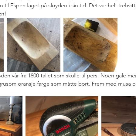
til Espen laget på sløyden i sin tid. Det var helt trehvitt,
en!
n vår fra 1800-tallet som skulle til pers. Noen gale m
t grusom oransje farge som måtte bort. Frem med musa 