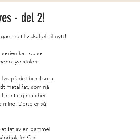
yes - del 2!
gammelt liv skal bli til nytt!
 serien kan du se 
noen lysestaker. 
tt løs på det bord som 
dt metallfat, som nå 
tt brunt og matcher 
 mine. Dette er så 
t et fat av en gammel 
 håndtak fra Clas 