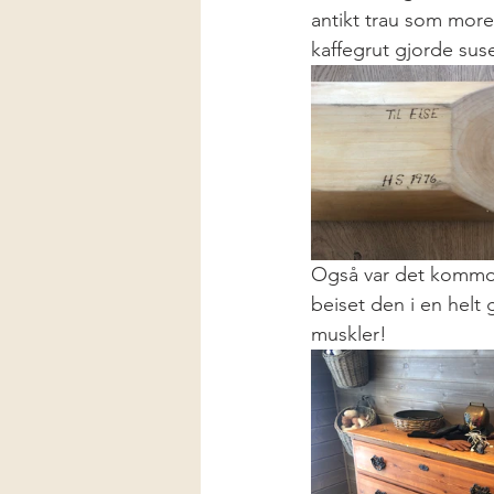
antikt trau som moren 
kaffegrut gjorde sus
Også var det kommode
beiset den i en hel
muskler! 