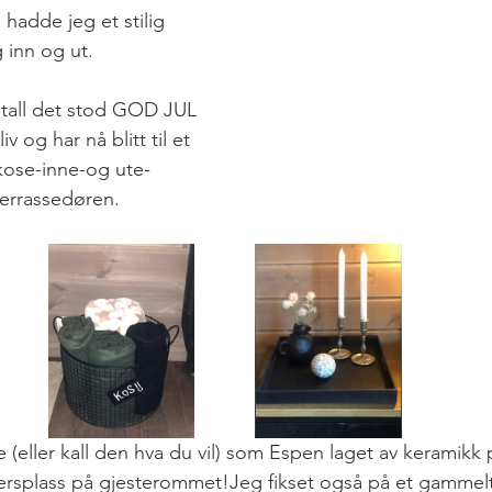
hadde jeg et stilig 
g inn og ut. 
etall det stod GOD JUL 
iv og har nå blitt til et 
kose-inne-og ute-
errassedøren. 
dersplass på gjesterommet!
Jeg fikset også på et gammelt