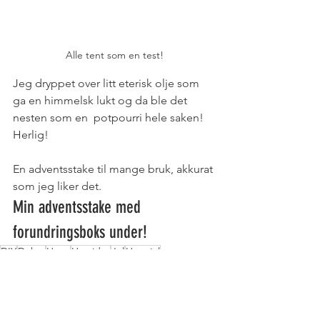
Alle tent som en test!
Jeg dryppet over litt eterisk olje som 
ga en himmelsk lukt og da ble det 
nesten som en  potpourri hele saken! 
Herlig! 
En adventsstake til mange bruk, akkurat 
som jeg liker det.
Min adventsstake med 
forundringsboks under!
DIY
Dekor
Hytta
Høytider
Jul
Hyttejul
JUL