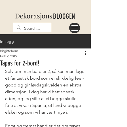
Dekorasjons
BLOGGEN
Innlegg
birgittehorn
Feb 2, 2019
Tapas for 2-bord!
Selv om man bare er 2, så kan man lage 
et fantastisk bord som er skikkelig feel-
good og gir lørdagskvelden en ekstra 
dimensjon. I dag har vi hatt spansk 
aften, og jeg ville at vi begge skulle 
føle at vi var i Spania, et land vi begge 
elsker og som vi har vært mye i.  
Først og fremst handler det om tapas, 