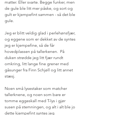
matter. Eller svarte. Begge funker, men 
de gule ble litt mer påske, og sort og 
gult er kjempefint sammen - så det ble 
gule. 
Jeg er blitt veldig glad i perlehønsfjær, 
og eggene som er dekket av de syntes 
jeg er kjempefine, så de får 
hovedplassen på tallerkenen.  På 
duken strødde jeg litt fjær rundt 
omkring, litt lange fine grener med 
gåsunger fra Finn Schjøll og litt annet 
stæsj.  
Noen små lysestaker som matcher 
tallerknene, og noen som bare er 
tomme eggeskall med T-lys i gjør 
susen på stemningen, og alt i alt ble jo 
dette kjempefint syntes jeg