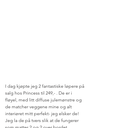
I dag kjøpte jeg 2 fantastiske løpere på 
salg hos Princess til 249,- . De er i 
fløyel, med litt diffuse julemønstre og 
de matcher veggene mine og alt 
interiøret mitt perfekt- jeg elsker de! 
Jeg la de på tvers slik at de fungerer 
som matter 2 og 2 over bordet. 