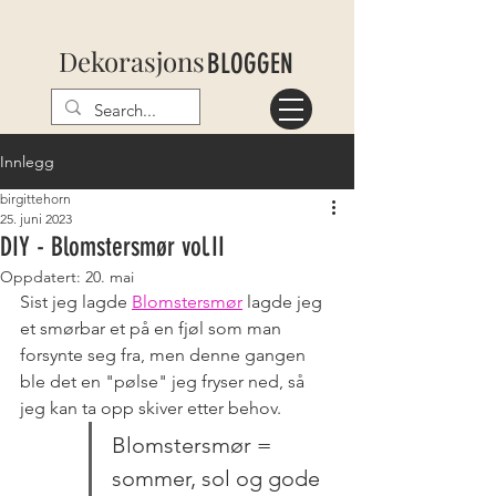
Dekorasjons
BLOGGEN
Innlegg
birgittehorn
25. juni 2023
DIY - Blomstersmør vol.II
Oppdatert:
20. mai
Sist jeg lagde 
Blomstersmør
lagde jeg 
et smørbar et på en fjøl som man 
forsynte seg fra, men denne gangen 
ble det en "pølse" jeg fryser ned, så 
jeg kan ta opp skiver etter behov. 
Blomstersmør = 
sommer, sol og gode 