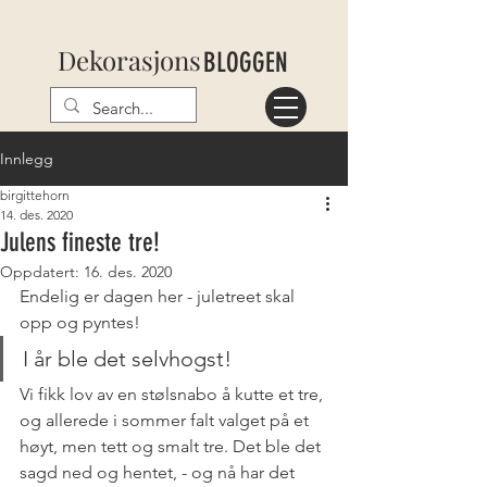
Dekorasjons
BLOGGEN
Innlegg
birgittehorn
14. des. 2020
Julens fineste tre!
Oppdatert:
16. des. 2020
Endelig er dagen her - juletreet skal 
opp og pyntes!
I år ble det selvhogst!
Vi fikk lov av en stølsnabo å kutte et tre, 
og allerede i sommer falt valget på et 
høyt, men tett og smalt tre. Det ble det 
sagd ned og hentet, - og nå har det 