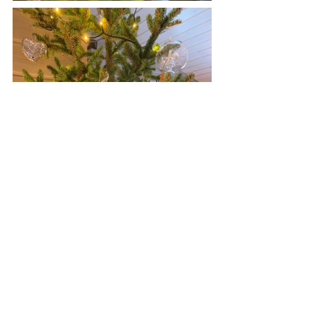
- og sånn ble resultatet! Hva syntes du - 
fint hyttejuletre dette? 