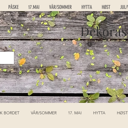
PÅSKE
17.MAI
VÅR/SOMMER
HYTTA
HØST
JUL/
Dekoras
K BORDET
VÅR/SOMMER
17. MAI
HYTTA
HØST