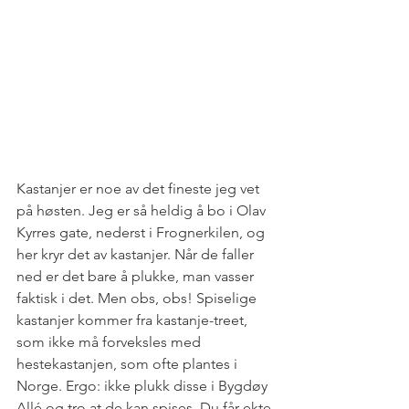
Kastanjer er noe av det fineste jeg vet 
på høsten. Jeg er så heldig å bo i Olav 
Kyrres gate, nederst i Frognerkilen, og 
her kryr det av kastanjer. Når de faller 
ned er det bare å plukke, man vasser 
faktisk i det. Men obs, obs! Spiselige 
kastanjer kommer fra kastanje-treet, 
som ikke må forveksles med 
hestekastanjen, som ofte plantes i 
Norge. Ergo: ikke plukk disse i Bygdøy 
Allé og tro at de kan spises. Du får ekte 