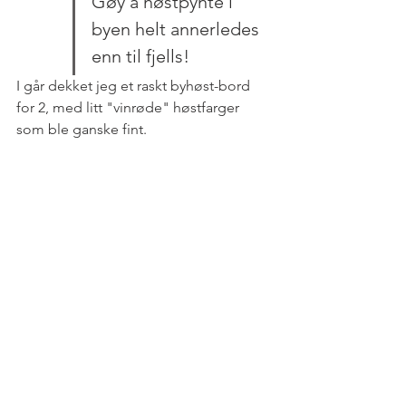
Gøy å høstpynte i 
byen helt annerledes 
enn til fjells!
I går dekket jeg et raskt byhøst-bord 
for 2, med litt "vinrøde" høstfarger 
som ble ganske fint. 