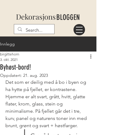
Dekorasjons
BLOGGEN
Innlegg
birgittehorn
3. okt. 2021
Byhøst-bord!
Oppdatert:
21. aug. 2023
Det som er deilig med å bo i byen og 
ha hytte på fjellet, er kontrastene. 
Hjemme er alt svart, grått, hvitt, glatte 
flater, krom, glass, stein og 
minimalisme. På fjellet går det i tre, 
kurv, panel og naturens toner inn med 
brunt, grønt og svart + høstfarger. 