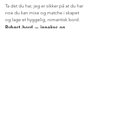
Ta det du har, jeg er sikker på at du har 
noe du kan mixe og matche i skapet 
og lage et hyggelig, romantisk bord. 
Byhøst-bord = innekos og 
romantikk!
Borddekking
Høst
HØST
DEKK BORDET
Se alle
Siste innlegg