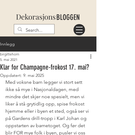
Dekorasjons
BLOGGEN
Innlegg
birgittehorn
5. mai 2021
Klar for Champagne-frokost 17. mai?
Oppdatert:
9. mai 2025
Med voksne barn legger vi stort sett 
ikke så mye i Nasjonaldagen, med 
mindre det skjer noe spesielt, men vi 
liker å stå grytidlig opp, spise frokost 
hjemme eller i byen et sted, også ser vi 
på Gardens drill-tropp i Karl Johan og 
oppstarten av barnetoget. Og før det 
blir FOR mye folk i byen, pusler vi oss 