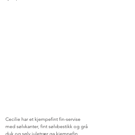
Cecilie har et kjempefint fin-servise 
med sølvkanter, fint sølvbestikk og grå 
duk og sølv juletrær ga kjempefin 