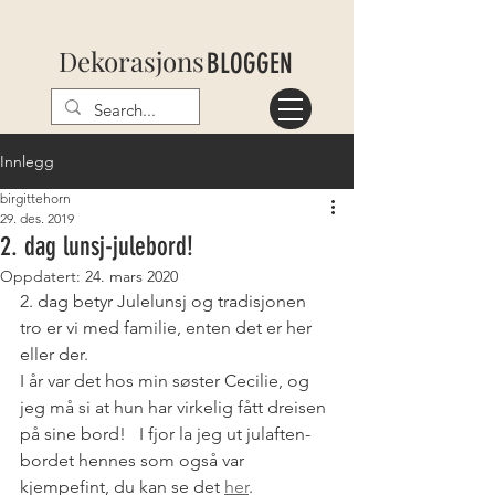
Dekorasjons
BLOGGEN
Innlegg
birgittehorn
29. des. 2019
2. dag lunsj-julebord!
Oppdatert:
24. mars 2020
2. dag betyr Julelunsj og tradisjonen 
tro er vi med familie, enten det er her 
eller der. 
I år var det hos min søster Cecilie, og 
jeg må si at hun har virkelig fått dreisen 
på sine bord!   I fjor la jeg ut julaften-
bordet hennes som også var 
kjempefint, du kan se det 
her
. 