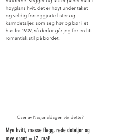
moderne. Vegger og tak er panel malt i 
høyglans hvit, det er høyt under taket 
og veldig forseggjorte lister og 
karmdetaljer, som seg hør og bør i et 
hus fra 1909, så derfor går jeg for en litt 
romantisk stil på bordet.
Oser av Nasjonaldagen vår dette?
Mye hvitt, masse flagg, røde detaljer og 
mye grønt = 17. mai!