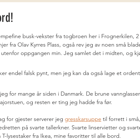
ord!
mpefine busk-vekster fra togbroen her i Frognerkilen, 2
er fra Olav Kyrres Plass, også rev jeg av noen små blader
utenfor oppgangen min. Jeg samlet det i midten, og kjør
er endel falsk pynt, men jeg kan da også lage et ordentl
jeg for mange år siden i Danmark. De brune vannglassene
ajorstuen, og resten er ting jeg hadde fra før. 
g for gjester serverer jeg 
gresskarsuppe
 til forrett i sm
edretten på svarte tallerkner. Svarte linservietter og svart
-lysestaker fra Ikea, mine favoritter til alle bord. 