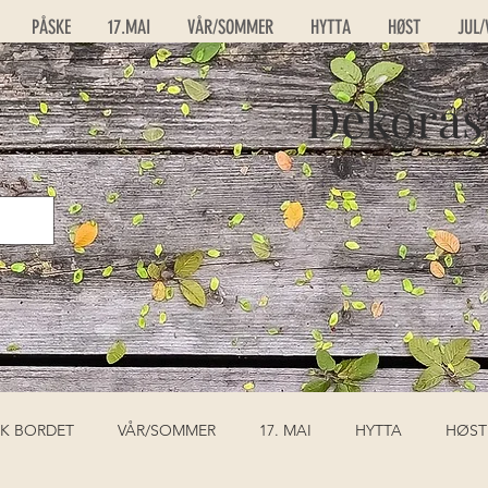
PÅSKE
17.MAI
VÅR/SOMMER
HYTTA
HØST
JUL/
Dekoras
K BORDET
VÅR/SOMMER
17. MAI
HYTTA
HØST