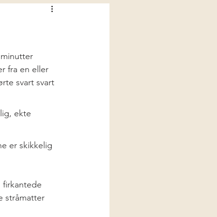
 minutter 
 fra en eller 
te svart svart 
ig, ekte 
 er skikkelig 
å, firkantede 
e stråmatter 