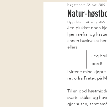
birgittehorn
22. okt. 2019
Natur-høstb
Oppdatert:
24. aug. 2022
Jeg plukket noen kje
hjemmefra, og kastanj
annen buskvekst her 
ellers. 
Jeg bruk
bord!
Lyktene mine kjøpte 
retro fra Fretex på M
Til en god høstmidda
svarte skåler, og hov
gjør susen, samt små T